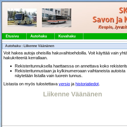
Etusivu
Autohaku
Kuvahaku
Autohaku : Liikenne Väänänen
Voit hakea autoja oheisilla hakuvaihtoehdoilla. Voit käyttää vain yht
hakukriteeriä kerrallaan.
Rekisteritunnuksella haettaessa on annettava koko rekisteri
Rekisteritunnustaan ja kylkinumeroaan vaihtaneista autoista
näytetään listalla vain tuorein tunnus.
Listasta on myös tulostettava
versio
ja
historiatiedot
.
Liikenne Väänänen