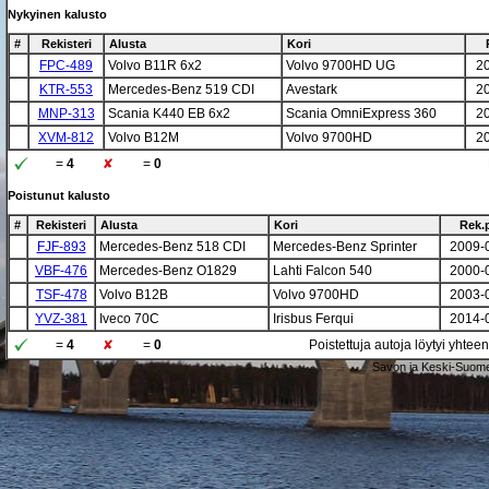
Nykyinen kalusto
#
Rekisteri
Alusta
Kori
FPC-489
Volvo B11R 6x2
Volvo 9700HD UG
2
KTR-553
Mercedes-Benz 519 CDI
Avestark
2
MNP-313
Scania K440 EB 6x2
Scania OmniExpress 360
2
XVM-812
Volvo B12M
Volvo 9700HD
2
=
4
=
0
Poistunut kalusto
#
Rekisteri
Alusta
Kori
Rek.
FJF-893
Mercedes-Benz 518 CDI
Mercedes-Benz Sprinter
2009-
VBF-476
Mercedes-Benz O1829
Lahti Falcon 540
2000-
TSF-478
Volvo B12B
Volvo 9700HD
2003-
YVZ-381
Iveco 70C
Irisbus Ferqui
2014-
=
4
=
0
Poistettuja autoja löytyi yhtee
Savon ja Keski-Suome