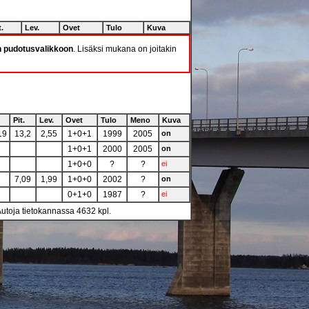
t.
Lev.
Ovet
Tulo
Kuva
n pudotusvalikkoon
. Lisäksi mukana on joitakin
Pit.
Lev.
Ovet
Tulo
Meno
Kuva
19
13,2
2,55
1+0+1
1999
2005
on
1+0+1
2000
2005
on
1+0+0
?
?
ei
7,09
1,99
1+0+0
2002
?
on
0+1+0
1987
?
ei
Autoja tietokannassa 4632 kpl.