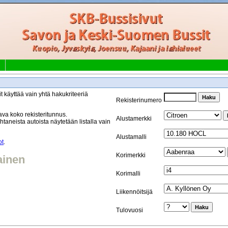
t käyttää vain yhtä hakukriteeriä
Rekisterinumero
va koko rekisteritunnus.
Alustamerkki
taneista autoista näytetään listalla vain
Alustamalli
ot
.
Korimerkki
ainen
Korimalli
Liikennöitsijä
Tulovuosi