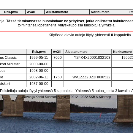
Rek.pvm
Aväli
Alustanumero
Korinumero
Pi
toja.
Tässä tietokannassa huomiodaan ne yritykset, jotka on listattu hakukonee
toimintansa lopettaneita, yrityskaupoissa fuusioituja yrityksiä.
Käytössä olevia autoja löytyi yhteensä
0
kappaletta.
Rek.pvm
Aväli
Alustanumero
Korinumero
us Classic
1999-05-11
7050
YS4K4X20001832103
19552
okori Midistar
2000-00-00
rbus
1998-00-00
ile
2002-06-11
1750
WV1ZZZ2DZ2H030522
oiskori
1987-00-00
Poistettuja autoja löytyi yhteensä
5
kappaletta. Yhteensä 5 autoa, joista 3 kuvalla. 
Savon ja Keski-Suomen Bussit © 2012 - 2022 SKB & Killerpop