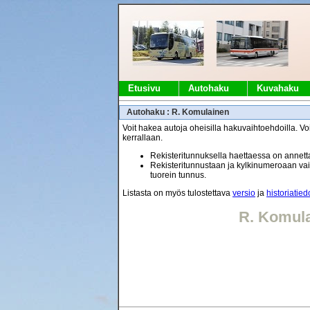
Etusivu
Autohaku
Kuvahaku
Autohaku : R. Komulainen
Voit hakea autoja oheisilla hakuvaihtoehdoilla. Voi
kerrallaan.
Rekisteritunnuksella haettaessa on annetta
Rekisteritunnustaan ja kylkinumeroaan vaih
tuorein tunnus.
Listasta on myös tulostettava
versio
ja
historiatied
R. Komul