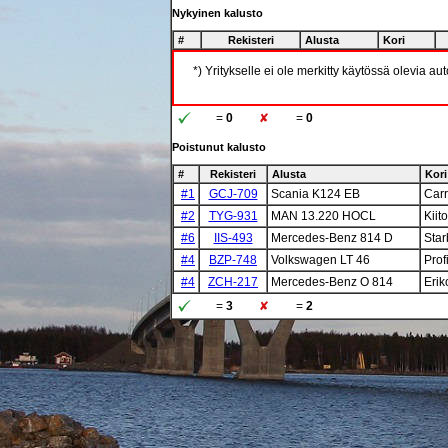
Nykyinen kalusto
#
Rekisteri
Alusta
Kori
*) Yritykselle ei ole merkitty käytössä olevia au
=
0
=
0
Poistunut kalusto
#
Rekisteri
Alusta
Kori
#1
GCJ-709
Scania K124 EB
Carr
#2
TYG-931
MAN 13.220 HOCL
Kiit
#6
IIS-493
Mercedes-Benz 814 D
Sta
#4
BZP-748
Volkswagen LT 46
Prof
#4
ZCH-217
Mercedes-Benz O 814
Erik
=
3
=
2