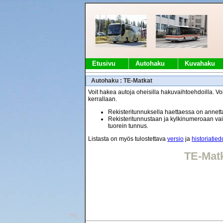
Etusivu
Autohaku
Kuvahaku
Autohaku : TE-Matkat
Voit hakea autoja oheisilla hakuvaihtoehdoilla. Voi
kerrallaan.
Rekisteritunnuksella haettaessa on annetta
Rekisteritunnustaan ja kylkinumeroaan vaih
tuorein tunnus.
Listasta on myös tulostettava
versio
ja
historiatied
TE-Mat