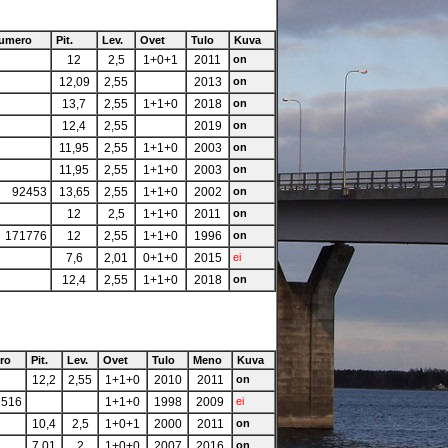
numero
Pit.
Lev.
Ovet
Tulo
Kuva
12
2,5
1+0+1
2011
on
12,09
2,55
2013
on
13,7
2,55
1+1+0
2018
on
12,4
2,55
2019
on
11,95
2,55
1+1+0
2003
on
11,95
2,55
1+1+0
2003
on
92453
13,65
2,55
1+1+0
2002
on
12
2,5
1+1+0
2011
on
171776
12
2,55
1+1+0
1996
on
7,6
2,01
0+1+0
2015
ei
12,4
2,55
1+1+0
2018
on
ro
Pit.
Lev.
Ovet
Tulo
Meno
Kuva
12,2
2,55
1+1+0
2010
2011
on
1516
1+1+0
1998
2009
ei
10,4
2,5
1+0+1
2000
2011
on
7,01
2
1+0+0
2007
2016
on