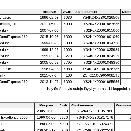
Rek.pvm
Aväli
Alustanumero
Kori
Classic
1996-02-08
6030
YS4KC4X2B01826505
Touring HD
2011-05-02
5900
YS2K4X20001867836
entury
2007-07-03
YS2K6X20001855660
 OmniExpress 360
2015-10-05
6300
YS2K4X20001891060
entury
1999-08-26
6000
YS4K4X20001834750
entury
1999-12-23
6000
YS4K4X20001835989
entury
1999-05-14
6270
YS4K6X20001834919
entury
2005-06-23
5795
YS2K4X20001848350
Classic
1996-04-18
5980
YS4KC4X2B01826785
aily
2015-07-14
4100
ZCFC150C905008191
 OmniExpress 360
2013-11-27
6300
YS2K4X20001885856
Käytössä olevia autoja löytyi yhteensä
11
kappaletta.
Rek.pvm
Aväli
Alustanumero
Korinume
B
2005-10-06
6150
YS2K4X20001851986
f Excellence 2000
1990-00-00
5950
YS4KC4X2B01817176
heere
1990-03-09
5000
YV31M2D10LA024371
aily
2007-01-12
3950
ZCFC50C0005622518