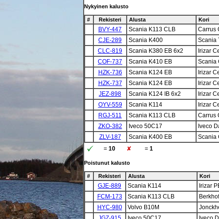
Nykyinen kalusto
#
Rekisteri
Alusta
Kori
BVY-447
Scania K113 CLB
Carrus 
CJE-289
Scania K400
Scania 
CLC-819
Scania K380 EB 6x2
Irizar C
COF-737
Scania K410 EB
Scania
HZK-736
Scania K124 EB
Irizar C
HZK-737
Scania K124 EB
Irizar C
JEZ-898
Scania K124 IB 6x2
Irizar C
OYV-559
Scania K114
Irizar C
RGJ-511
Scania K113 CLB
Carrus 
ZKO-382
Iveco 50C17
Iveco D
ZLV-187
Scania K400 EB
Scania
=
10
=
1
Poistunut kalusto
#
Rekisteri
Alusta
Kori
GJE-889
Scania K114
Irizar P
FCM-173
Scania K113 CLB
Berkho
HYC-980
Volvo B10M
Jonck
JGZ-915
Iveco 50C17
Iveco D