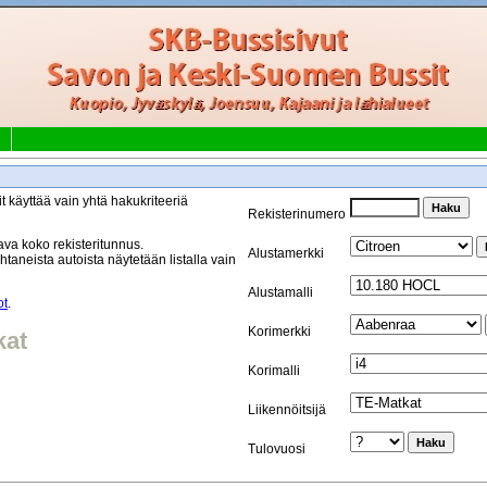
t käyttää vain yhtä hakukriteeriä
Rekisterinumero
va koko rekisteritunnus.
Alustamerkki
taneista autoista näytetään listalla vain
Alustamalli
ot
.
Korimerkki
kat
Korimalli
Liikennöitsijä
Tulovuosi