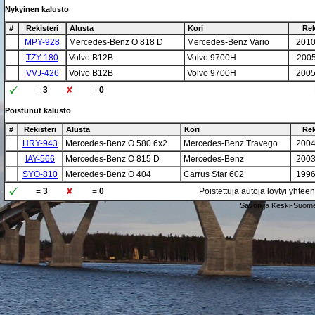
Nykyinen kalusto
#
Rekisteri
Alusta
Kori
Re
MPY-928
Mercedes-Benz O 818 D
Mercedes-Benz Vario
2010
TZY-180
Volvo B12B
Volvo 9700H
2005
VVJ-426
Volvo B12B
Volvo 9700H
2005
=
3
=
0
Poistunut kalusto
#
Rekisteri
Alusta
Kori
Re
HRY-943
Mercedes-Benz O 580 6x2
Mercedes-Benz Travego
2004
IAY-566
Mercedes-Benz O 815 D
Mercedes-Benz
2003
SYO-810
Mercedes-Benz O 404
Carrus Star 602
1996
=
3
=
0
Poistettuja autoja löytyi yhtee
Savon ja Keski-Suome