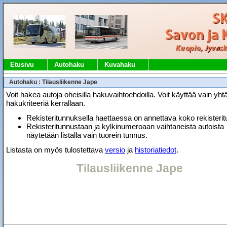
Etusivu
Autohaku
Kuvahaku
Autohaku : Tilausliikenne Jape
Voit hakea autoja oheisilla hakuvaihtoehdoilla. Voit käyttää vain yht
hakukriteeriä kerrallaan.
Rekisteritunnuksella haettaessa on annettava koko rekisteri
Rekisteritunnustaan ja kylkinumeroaan vaihtaneista autoista
näytetään listalla vain tuorein tunnus.
Listasta on myös tulostettava
versio
ja
historiatiedot
.
Tilausliikenne Jape