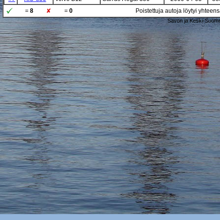
=
8
=
0
Poistettuja autoja löytyi yhteen
Savon ja Keski-Suome