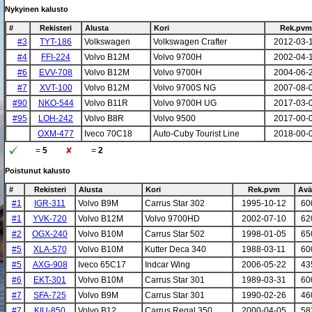
Nykyinen kalusto
#
Rekisteri
Alusta
Kori
Rek.pvm
#3
TYT-186
Volkswagen
Volkswagen Crafter
2012-03-
#4
FFI-224
Volvo B12M
Volvo 9700H
2002-04-
#6
EVV-708
Volvo B12M
Volvo 9700H
2004-06-
#7
XVT-100
Volvo B12M
Volvo 9700S NG
2007-08-
#90
NKO-544
Volvo B11R
Volvo 9700H UG
2017-03-
#95
LOH-242
Volvo B8R
Volvo 9500
2017-00-
OXM-477
Iveco 70C18
Auto-Cuby Tourist Line
2018-00-
=
5
=
2
Poistunut kalusto
#
Rekisteri
Alusta
Kori
Rek.pvm
Avä
#1
IGR-311
Volvo B9M
Carrus Star 302
1995-10-12
60
#1
YVK-720
Volvo B12M
Volvo 9700HD
2002-07-10
62
#2
OGX-240
Volvo B10M
Carrus Star 502
1998-01-05
65
#5
XLA-570
Volvo B10M
Kutter Deca 340
1988-03-11
60
#5
AXG-908
Iveco 65C17
Indcar Wing
2006-05-22
43
#6
EKT-301
Volvo B10M
Carrus Star 301
1989-03-31
60
#7
SFA-725
Volvo B9M
Carrus Star 301
1990-02-26
46
#7
KIU-850
Volvo B12
Carrus Regal 350
2000-04-05
58