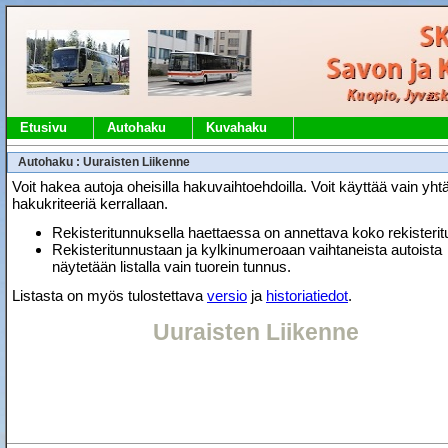
Etusivu
Autohaku
Kuvahaku
Autohaku : Uuraisten Liikenne
Voit hakea autoja oheisilla hakuvaihtoehdoilla. Voit käyttää vain yht
hakukriteeriä kerrallaan.
Rekisteritunnuksella haettaessa on annettava koko rekisteri
Rekisteritunnustaan ja kylkinumeroaan vaihtaneista autoista
näytetään listalla vain tuorein tunnus.
Listasta on myös tulostettava
versio
ja
historiatiedot
.
Uuraisten Liikenne