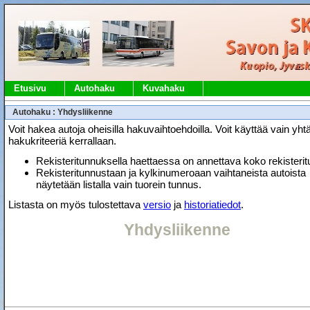
Etusivu
Autohaku
Kuvahaku
Autohaku : Yhdysliikenne
Voit hakea autoja oheisilla hakuvaihtoehdoilla. Voit käyttää vain yht
hakukriteeriä kerrallaan.
Rekisteritunnuksella haettaessa on annettava koko rekisteri
Rekisteritunnustaan ja kylkinumeroaan vaihtaneista autoista
näytetään listalla vain tuorein tunnus.
Listasta on myös tulostettava
versio
ja
historiatiedot
.
Yhdysliikenne