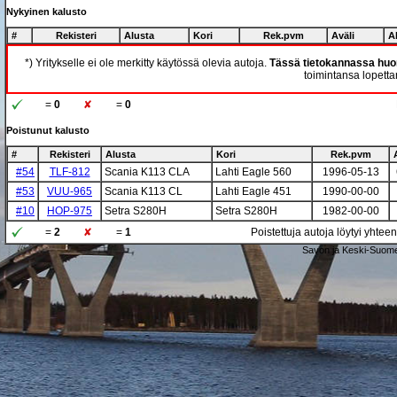
Nykyinen kalusto
#
Rekisteri
Alusta
Kori
Rek.pvm
Aväli
A
*) Yritykselle ei ole merkitty käytössä olevia autoja.
Tässä tietokannassa huom
toimintansa lopettan
=
0
=
0
Poistunut kalusto
#
Rekisteri
Alusta
Kori
Rek.pvm
#54
TLF-812
Scania K113 CLA
Lahti Eagle 560
1996-05-13
#53
VUU-965
Scania K113 CL
Lahti Eagle 451
1990-00-00
#10
HOP-975
Setra S280H
Setra S280H
1982-00-00
=
2
=
1
Poistettuja autoja löytyi yhtee
Savon ja Keski-Suome