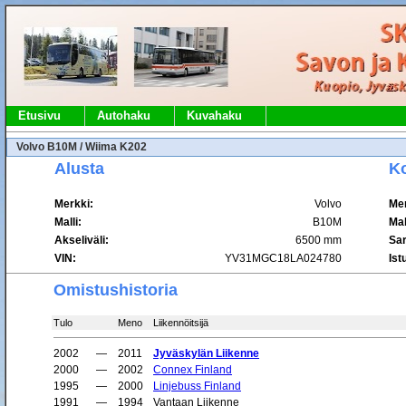
Etusivu
Autohaku
Kuvahaku
Volvo B10M / Wiima K202
Alusta
Ko
Merkki:
Volvo
Mer
Malli:
B10M
Mal
Akseliväli:
6500 mm
Sa
VIN:
YV31MGC18LA024780
Ist
Omistushistoria
Tulo
Meno
Liikennöitsijä
2002
—
2011
Jyväskylän Liikenne
2000
—
2002
Connex Finland
1995
—
2000
Linjebuss Finland
1991
—
1994
Vantaan Liikenne