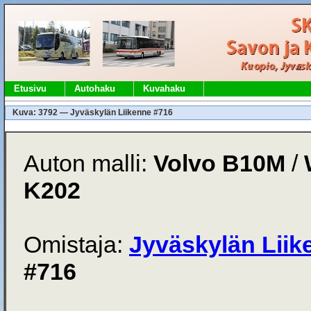
Etusivu
Autohaku
Kuvahaku
Kuva: 3792 — Jyväskylän Liikenne #716
Auton malli:
Volvo B10M
/
K202
Omistaja:
Jyväskylän Liik
#716