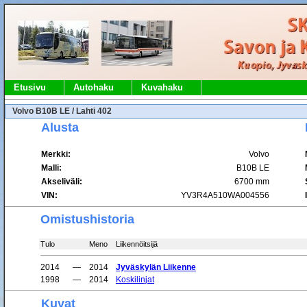
Etusivu
Autohaku
Kuvahaku
Volvo B10B LE / Lahti 402
Alusta
Merkki:
Volvo
Malli:
B10B LE
Akseliväli:
6700 mm
VIN:
YV3R4A510WA004556
Omistushistoria
Tulo
Meno
Liikennöitsijä
2014
—
2014
Jyväskylän Liikenne
1998
—
2014
Koskilinjat
Kuvat