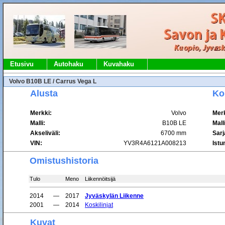
Etusivu
Autohaku
Kuvahaku
Volvo B10B LE / Carrus Vega L
Alusta
Ko
Merkki:
Volvo
Merk
Malli:
B10B LE
Malli
Akseliväli:
6700 mm
Sar
VIN:
YV3R4A6121A008213
Istu
Omistushistoria
Tulo
Meno
Liikennöitsijä
2014
—
2017
Jyväskylän Liikenne
2001
—
2014
Koskilinjat
Kuvat