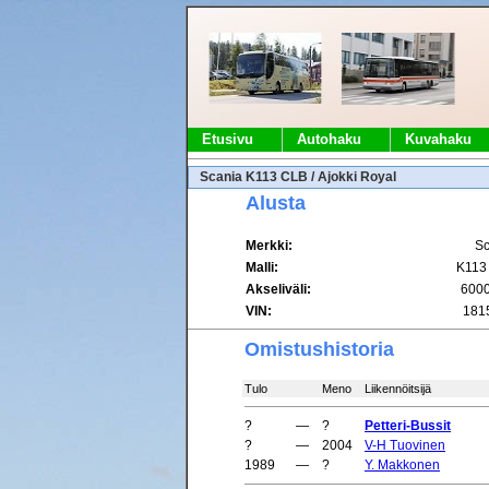
Etusivu
Autohaku
Kuvahaku
Scania K113 CLB / Ajokki Royal
Alusta
Merkki:
Sc
Malli:
K113
Akseliväli:
600
VIN:
181
Omistushistoria
Tulo
Meno
Liikennöitsijä
?
—
?
Petteri-Bussit
?
—
2004
V-H Tuovinen
1989
—
?
Y. Makkonen