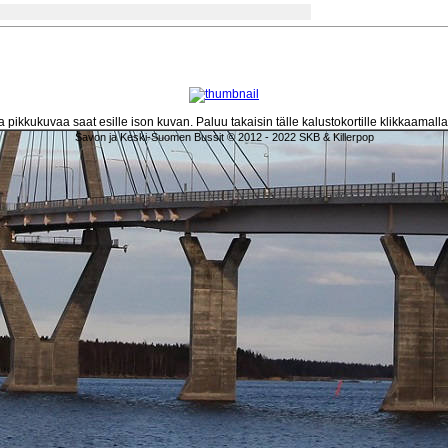
 pikkukuvaa saat esille ison kuvan. Paluu takaisin tälle kalustokortille klikkaamall
Savon ja Keski-Suomen Bussit © 2012 - 2022 SKB & Killerpop