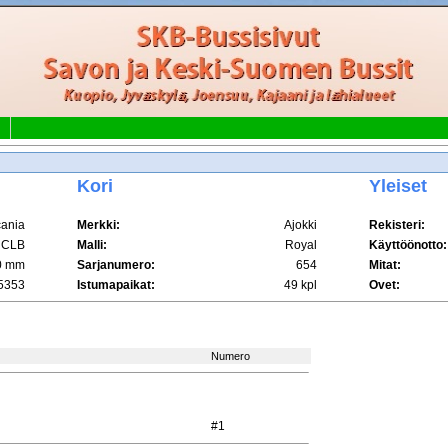
Kori
Yleiset
ania
Merkki:
Ajokki
Rekisteri:
 CLB
Malli:
Royal
Käyttöönotto:
0 mm
Sarjanumero:
654
Mitat:
5353
Istumapaikat:
49 kpl
Ovet:
Numero
#1