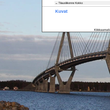
→ Tilausliikenne Kokko
Kuvat
Klikkaamalla