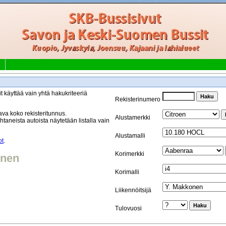
t käyttää vain yhtä hakukriteeriä
Rekisterinumero
va koko rekisteritunnus.
Alustamerkki
taneista autoista näytetään listalla vain
Alustamalli
ot
.
Korimerkki
onen
Korimalli
Liikennöitsijä
Tulovuosi