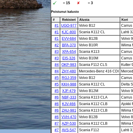
=
15
=
3
Poistunut kalusto
#
Rekisteri
Alusta
Kori
#1
UGO-977
Volvo B12
Carrus
#1
KJC-800
Scania K112 CL
Lahti 3
#1
EVV-684
Volvo B12B
Volvo 
#2
BFA-370
Volvo B10R
Wiima
#3
XFA-654
Scania K113
Carrus
#3
EIS-326
Volvo B10M
Carrus
#4
OKP-983
Scania F112 CLS
Kutter 
#4
ZHY-480
Mercedes-Benz 416 CDI
Merced
#5
RGJ-359
Volvo B12
Carrus
#5
KKH-988
Scania K112 CL
Delta S
#5
XJF-479
Volvo B12M
Volvo 
#6
NBF-333
Scania K113 CLA
Carrus
#6
KJV-466
Scania K112 CLB
Ajokki 
#6
ZAU-981
Scania K113 CLB
Wiima
#6
VVH-470
Volvo B12B
Volvo 
#7
AZP-530
Scania K112 CLB
Wiima
#7
AVS-547
Scania F112
Lahti 3