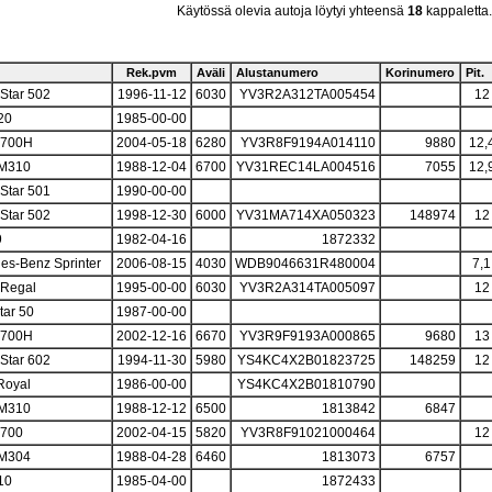
Käytössä olevia autoja löytyi yhteensä
18
kappaletta.
Rek.pvm
Aväli
Alustanumero
Korinumero
Pit.
 Star 502
1996-11-12
6030
YV3R2A312TA005454
12
20
1985-00-00
9700H
2004-05-18
6280
YV3R8F9194A014110
9880
12,
 M310
1988-12-04
6700
YV31REC14LA004516
7055
12,
 Star 501
1990-00-00
 Star 502
1998-12-30
6000
YV31MA714XA050323
148974
12
9
1982-04-16
1872332
es-Benz Sprinter
2006-08-15
4030
WDB9046631R480004
7,1
 Regal
1995-00-00
6030
YV3R2A314TA005097
12
tar 50
1987-00-00
9700H
2002-12-16
6670
YV3R9F9193A000865
9680
13
 Star 602
1994-11-30
5980
YS4KC4X2B01823725
148259
12
Royal
1986-00-00
YS4KC4X2B01810790
 M310
1988-12-12
6500
1813842
6847
8700
2002-04-15
5820
YV3R8F91021000464
12
 M304
1988-04-28
6460
1813073
6757
10
1985-04-00
1872433