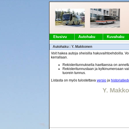
Etusivu
Autohaku
Kuvahaku
Autohaku : Y. Makkonen
Voit hakea autoja oheisilla hakuvaihtoehdoilla. Voi
kerrallaan.
Rekisteritunnuksella haettaessa on annetta
Rekisteritunnustaan ja kylkinumeroaan vaih
tuorein tunnus.
Listasta on myös tulostettava
versio
ja
historiatied
Y. Makk