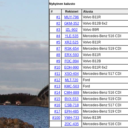
Nykyinen kalusto
#
Rekisteri
Alusta
#1
MUY-796
Volvo B11R
#2
GKM-352
Volvo B12B 6x2
#3
IZL-902
Volvo B9R
#4
YLE-535
Mercedes-Benz 516 CDI
#5
XRZ-525
Volvo B11R
#7
RSK-654
Mercedes-Benz 519 CDI
#8
ERX-593
Volvo B11R
#9
FOC-994
Volvo B12B
#10
EOH-990
Volvo B11R 6x2
#11
XSO-404
Mercedes-Benz 517 CDI
#12
MLT-720
Ford
#13
KMC-503
Ford
#14
CMH-889
Mercedes-Benz 516 CDI
#15
BVX-553
Mercedes-Benz 519 CDI
#16
CSB-718
Mercedes-Benz 517 CDI
#17
EPH-485
Mercedes-Benz 519 CDI
#100
YMH-733
Volvo B13R
ZOC-435
Mercedes-Benz 516 CDI