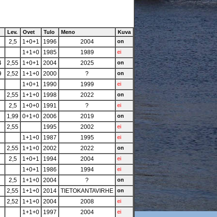
Lev.
Ovet
Tulo
Meno
Kuva
2,5
1+0+1
1996
2004
on
1+1+0
1985
1989
ei
4
2,55
1+0+1
2004
2025
on
9
2,52
1+1+0
2000
?
on
1+0+1
1990
1999
ei
2,55
1+1+0
1998
2022
on
2,5
1+0+0
1991
?
ei
1,99
0+1+0
2006
2019
on
2,55
1995
2002
ei
1+1+0
1987
1995
ei
2,55
1+1+0
2002
2022
on
2,5
1+0+1
1994
2004
ei
1+0+1
1986
1994
ei
2,5
1+1+0
2004
?
on
2,55
1+1+0
2014
TIETOKANTAVIRHE
on
2,52
1+1+0
2004
2008
ei
1+1+0
1997
2004
ei