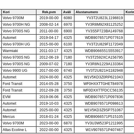
Kori
Rek.pvm
Aväli
Alustanumero
Kori
Volvo 9700M
2019-00-00
6080
YV3T2U823L1198819
Volvo 9700H NG
2008-02-14
6970
YV3R8M92X81125252
Volvo 9700S NG
2011-00-00
6900
YV3S5P723BA149768
Automet
2019-04-17
4325
WDB9076571P077619
Volvo 9700H UG
2015-00-00
6100
YV3T2U829F1172049
Warmiaki
2011-03-17
4325
WDB9066551S553917
Volvo 9700S NG
2012-06-19
7180
YV3T2592XCA156795
Volvo 9700S NG
2009-07-02
7180
YV3R8N1229A133364
Volvo 9900 UG
2017-00-00
6740
YV3T2U821H1182948
Automet
2024-00-00
4325
W1V5KD3Z0RP621043
Ford Transit
2014-05-28
3750
WF0HXXTTGHET84978
Ford Transit
2012-09-28
3750
WF0DXXTTFDCC56135
EVM
2019-06-06
4325
WDB9076571P097836
Automet
2019-10-03
4325
WDB9076571P098613
Automet
2025-00-00
4325
W1V5KD3Z9SP751067
Mercus
2018-01-24
4325
WDB9066571P515105
Volvo 9700M
2023-00-00
6870
YV3U3W523P1211995
Altas Ecoline L
2022-00-00
4325
W1V9076571P407467