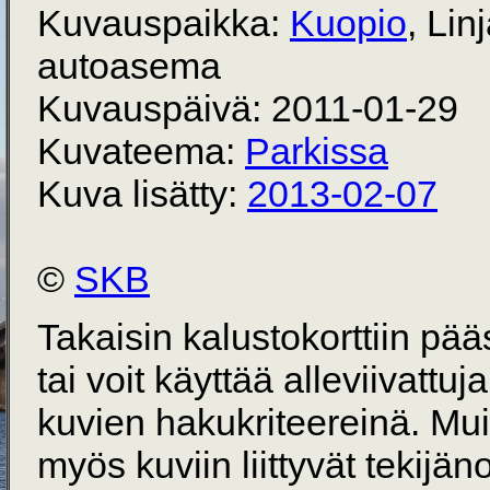
Kuvauspaikka:
Kuopio
, Lin
autoasema
Kuvauspäivä: 2011-01-29
Kuvateema:
Parkissa
Kuva lisätty:
2013-02-07
©
SKB
Takaisin kalustokorttiin pä
tai voit käyttää alleviivattuj
kuvien hakukriteereinä. Mu
myös kuviin liittyvät tekijän