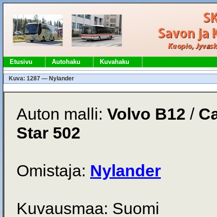
Etusivu
Autohaku
Kuvahaku
Kuva: 1287 — Nylander
Auton malli:
Volvo B12
/
Ca
Star 502
Omistaja:
Nylander
Kuvausmaa: Suomi