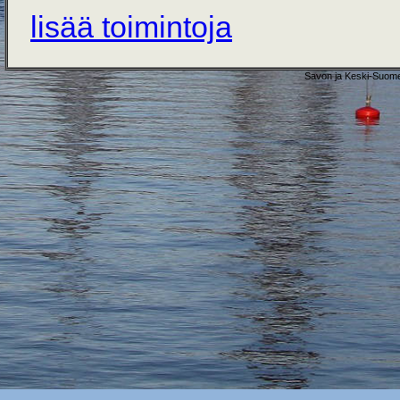
lisää toimintoja
Savon ja Keski-Suome