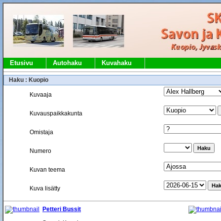
Etusivu
Autohaku
Kuvahaku
Haku : Kuopio
Kuvaaja
Kuvauspaikkakunta
Omistaja
Numero
Kuvan teema
Kuva lisätty
Petteri Bussit