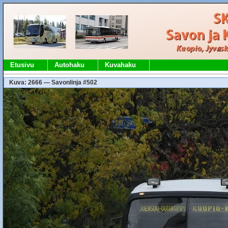
Etusivu
Autohaku
Kuvahaku
Kuva: 2666 — Savonlinja #502