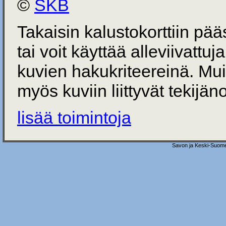
©
SKB
Takaisin kalustokorttiin pä
tai voit käyttää alleviivattuj
kuvien hakukriteereinä. Mu
myös kuviin liittyvät tekijän
lisää toimintoja
Savon ja Keski-Suome