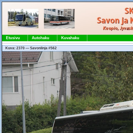
Etusivu
Autohaku
Kuvahaku
Kuva: 2370 — Savonlinja #562