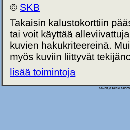
©
SKB
Takaisin kalustokorttiin pä
tai voit käyttää alleviivattuj
kuvien hakukriteereinä. Mu
myös kuviin liittyvät tekijän
lisää toimintoja
Savon ja Keski-Suome