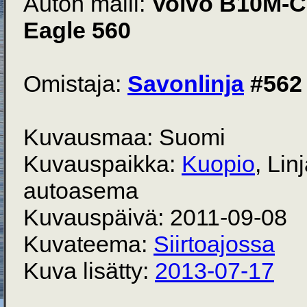
Auton malli:
Volvo B10M-C
Eagle 560
Omistaja:
Savonlinja
#562
Kuvausmaa: Suomi
Kuvauspaikka:
Kuopio
, Lin
autoasema
Kuvauspäivä: 2011-09-08
Kuvateema:
Siirtoajossa
Kuva lisätty:
2013-07-17