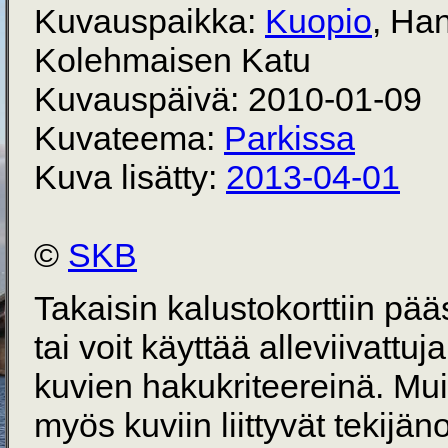
Kuvauspaikka:
Kuopio
, Ha
Kolehmaisen Katu
Kuvauspäivä: 2010-01-09
Kuvateema:
Parkissa
Kuva lisätty:
2013-04-01
©
SKB
Takaisin kalustokorttiin pä
tai voit käyttää alleviivattuj
kuvien hakukriteereinä. Mu
myös kuviin liittyvät tekijän