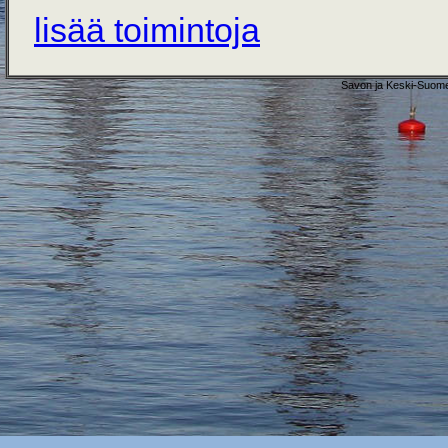
lisää toimintoja
Savon ja Keski-Suome