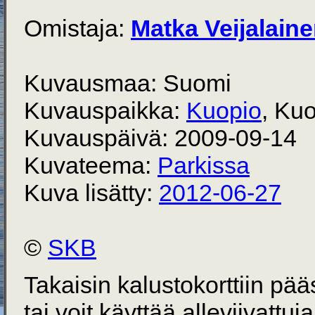
Omistaja:
Matka Veijalain
Kuvausmaa: Suomi
Kuvauspaikka:
Kuopio
, Kuo
Kuvauspäivä: 2009-09-14
Kuvateema:
Parkissa
Kuva lisätty:
2012-06-27
©
SKB
Takaisin kalustokorttiin pä
tai voit käyttää alleviivattuj