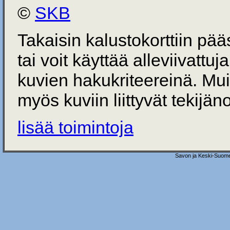
©
SKB
Takaisin kalustokorttiin pä
tai voit käyttää alleviivattuj
kuvien hakukriteereinä. Mu
myös kuviin liittyvät tekijän
lisää toimintoja
Savon ja Keski-Suome