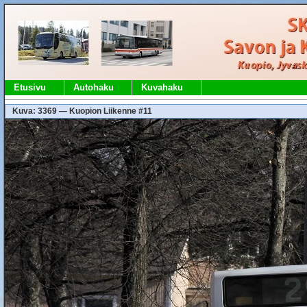
Etusivu
Autohaku
Kuvahaku
Kuva: 3369 — Kuopion Liikenne #11