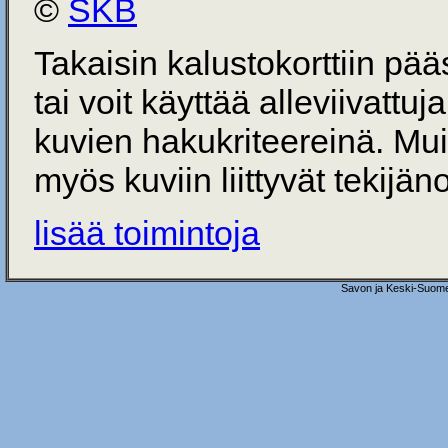
©
SKB
Takaisin kalustokorttiin pä
tai voit käyttää alleviivattuj
kuvien hakukriteereinä. Mu
myös kuviin liittyvät tekijän
lisää toimintoja
Savon ja Keski-Suome