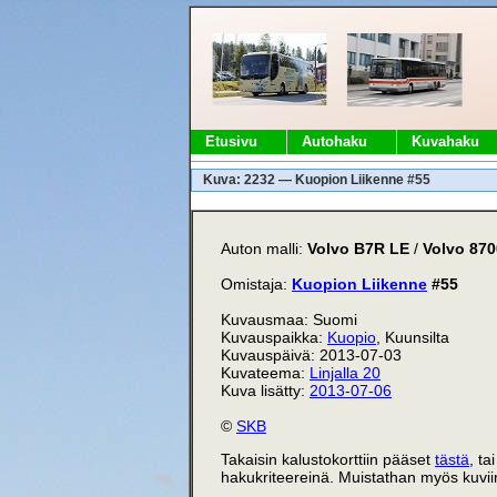
Etusivu
Autohaku
Kuvahaku
Kuva: 2232 — Kuopion Liikenne #55
Auton malli:
Volvo B7R LE
/
Volvo 87
Omistaja:
Kuopion Liikenne
#55
Kuvausmaa: Suomi
Kuvauspaikka:
Kuopio
, Kuunsilta
Kuvauspäivä: 2013-07-03
Kuvateema:
Linjalla 20
Kuva lisätty:
2013-07-06
©
SKB
Takaisin kalustokorttiin pääset
tästä
, ta
hakukriteereinä. Muistathan myös kuviin 