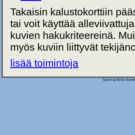
Takaisin kalustokorttiin pä
tai voit käyttää alleviivattuj
kuvien hakukriteereinä. Mu
myös kuviin liittyvät tekijän
lisää toimintoja
Savon ja Keski-Suome