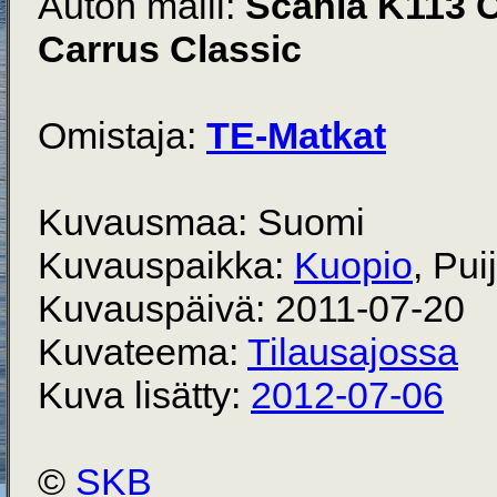
Auton malli:
Scania K113 
Carrus Classic
Omistaja:
TE-Matkat
Kuvausmaa: Suomi
Kuvauspaikka:
Kuopio
, Pui
Kuvauspäivä: 2011-07-20
Kuvateema:
Tilausajossa
Kuva lisätty:
2012-07-06
©
SKB