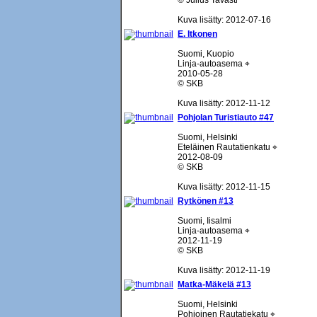
© Julius Tavasti
Kuva lisätty: 2012-07-16
E. Itkonen
Suomi, Kuopio
Linja-autoasema ⌖
2010-05-28
© SKB
Kuva lisätty: 2012-11-12
Pohjolan Turistiauto #47
Suomi, Helsinki
Eteläinen Rautatienkatu ⌖
2012-08-09
© SKB
Kuva lisätty: 2012-11-15
Rytkönen #13
Suomi, Iisalmi
Linja-autoasema ⌖
2012-11-19
© SKB
Kuva lisätty: 2012-11-19
Matka-Mäkelä #13
Suomi, Helsinki
Pohjoinen Rautatiekatu ⌖