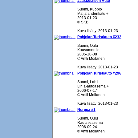
Jääskeläisen Auto
Suomi, Kuopio
Maljalahdenkatu ⌖
2013-01-23
© SKB
Kuva lisätty: 2013-01-23
Pohjolan Turistiauto #232
Suomi, Oulu
Kuusamontie
2005-10-08
© Antti Moilanen
Kuva lisätty: 2013-01-23
Pohjolan Turistiauto #296
Suomi, Lahti
Linja-autoasema ⌖
2006-07-17
© Antti Moilanen
Kuva lisätty: 2013-01-23
Norppa #1
Suomi, Oulu
Rautatieasema
2006-09-24
© Antti Moilanen