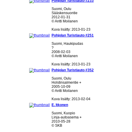
Pohjolan Turistiauto #233
Suomi, Oulu
Sääskensuontie
2012-01-31
© Antti Moilanen
Kuva lisätty: 2013-01-23
Pohjolan Turistiauto #251
Suomi, Haukipudas
?
2008-02-03
© Antti Moilanen
Kuva lisätty: 2013-01-23
Pohjolan Turistiauto #352
Suomi, Oulu
Holstinsalmentie ⌖
2005-10-09
© Antti Moilanen
Kuva lisätty: 2013-02-04
E. Itkonen
Suomi, Kuopio
Linja-autoasema ⌖
2010-05-28
© SKB