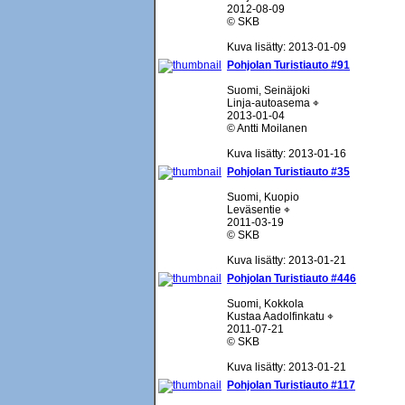
2012-08-09
© SKB
Kuva lisätty: 2013-01-09
Pohjolan Turistiauto #91
Suomi, Seinäjoki
Linja-autoasema ⌖
2013-01-04
© Antti Moilanen
Kuva lisätty: 2013-01-16
Pohjolan Turistiauto #35
Suomi, Kuopio
Leväsentie ⌖
2011-03-19
© SKB
Kuva lisätty: 2013-01-21
Pohjolan Turistiauto #446
Suomi, Kokkola
Kustaa Aadolfinkatu ⌖
2011-07-21
© SKB
Kuva lisätty: 2013-01-21
Pohjolan Turistiauto #117