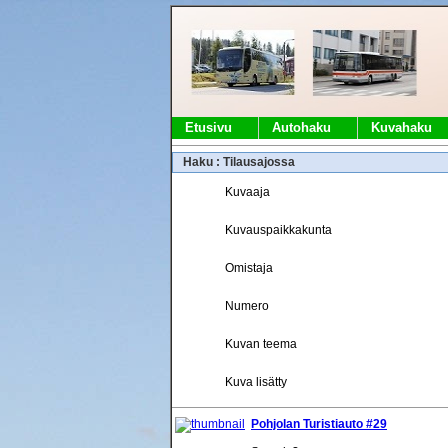
Etusivu
Autohaku
Kuvahaku
Haku : Tilausajossa
Kuvaaja
Kuvauspaikkakunta
Omistaja
Numero
Kuvan teema
Kuva lisätty
Pohjolan Turistiauto #29