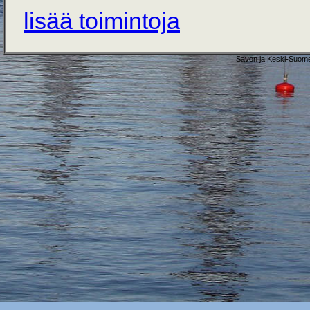
lisää toimintoja
Savon ja Keski-Suome