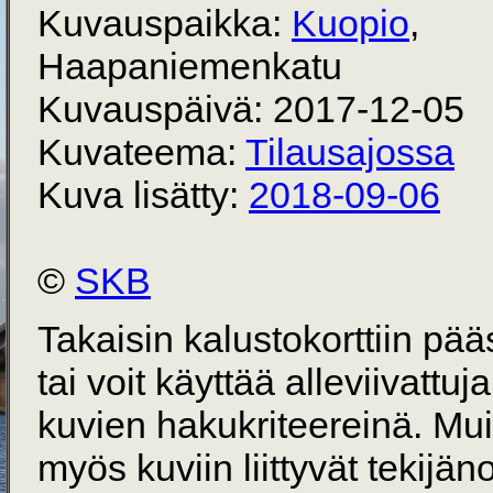
Kuvauspaikka:
Kuopio
,
Haapaniemenkatu
Kuvauspäivä: 2017-12-05
Kuvateema:
Tilausajossa
Kuva lisätty:
2018-09-06
©
SKB
Takaisin kalustokorttiin pä
tai voit käyttää alleviivattuj
kuvien hakukriteereinä. Mu
myös kuviin liittyvät tekijän