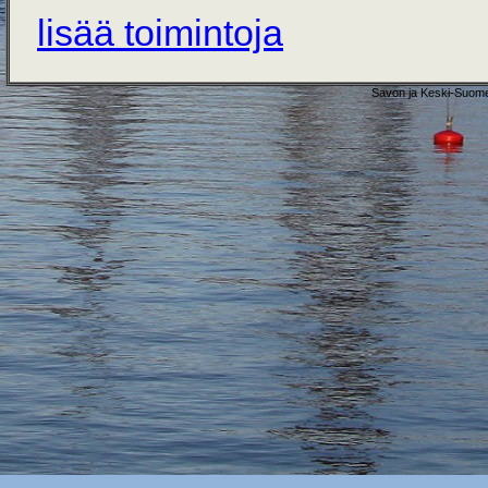
lisää toimintoja
Savon ja Keski-Suome