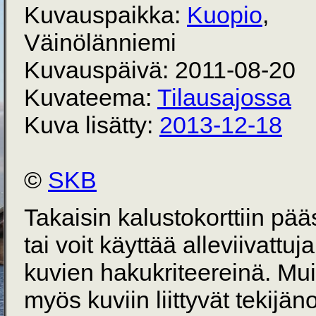
Kuvauspaikka:
Kuopio
,
Väinölänniemi
Kuvauspäivä: 2011-08-20
Kuvateema:
Tilausajossa
Kuva lisätty:
2013-12-18
©
SKB
Takaisin kalustokorttiin pä
tai voit käyttää alleviivattuj
kuvien hakukriteereinä. Mu
myös kuviin liittyvät tekijän