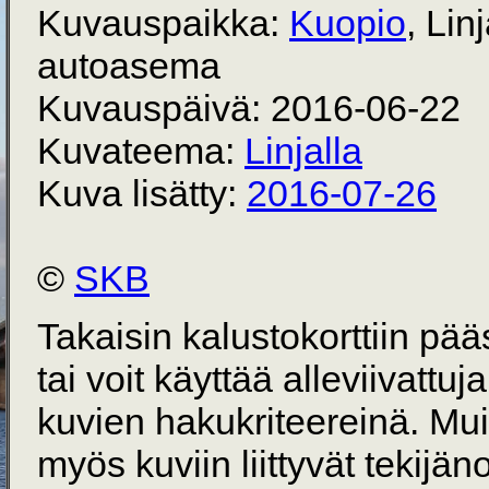
Kuvauspaikka:
Kuopio
, Lin
autoasema
Kuvauspäivä: 2016-06-22
Kuvateema:
Linjalla
Kuva lisätty:
2016-07-26
©
SKB
Takaisin kalustokorttiin pä
tai voit käyttää alleviivattuj
kuvien hakukriteereinä. Mu
myös kuviin liittyvät tekijän