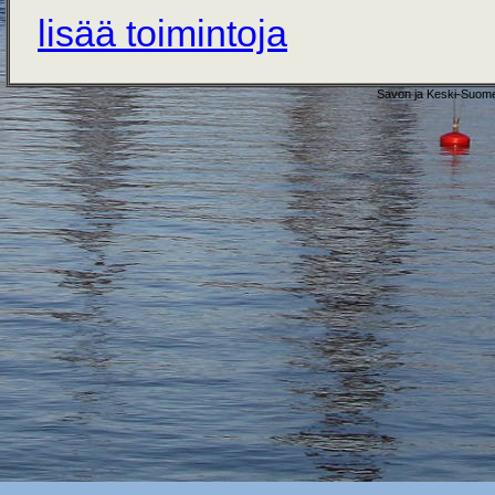
lisää toimintoja
Savon ja Keski-Suome