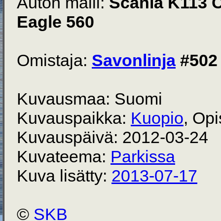
Auton malli:
Scania K113 
Eagle 560
Omistaja:
Savonlinja
#502
Kuvausmaa: Suomi
Kuvauspaikka:
Kuopio
, Opi
Kuvauspäivä: 2012-03-24
Kuvateema:
Parkissa
Kuva lisätty:
2013-07-17
©
SKB