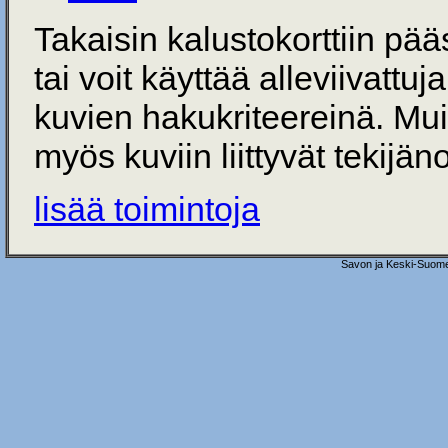
Takaisin kalustokorttiin pä
tai voit käyttää alleviivattuj
kuvien hakukriteereinä. Mu
myös kuviin liittyvät tekijän
lisää toimintoja
Savon ja Keski-Suome