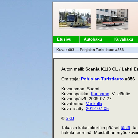
Etusivu
Autohaku
Kuvahaku
Kuva: 403 — Pohjolan Turistiauto #356
Auton malli:
Scania K113 CL
/
Lahti E
Omistaja:
Pohjolan Turistiauto
#356
Kuvausmaa: Suomi
Kuvauspaikka:
Kuusamo
, Villeläntie
Kuvauspäivä: 2009-07-27
Kuvateema:
Varikolla
Kuva lisätty:
2012-07-05
©
SKB
Takaisin kalustokorttiin pääset
tästä
, ta
hakukriteereinä. Muistathan myös kuviin 