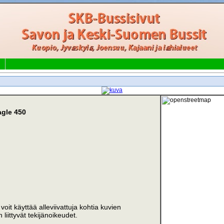
agle 450
i voit käyttää alleviivattuja kohtia kuvien
liittyvät tekijänoikeudet.