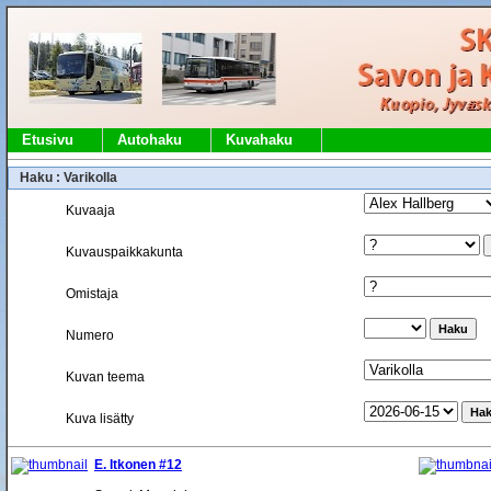
Etusivu
Autohaku
Kuvahaku
Haku : Varikolla
Kuvaaja
Kuvauspaikkakunta
Omistaja
Numero
Kuvan teema
Kuva lisätty
E. Itkonen #12