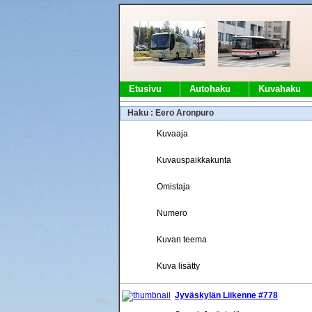
Etusivu
Autohaku
Kuvahaku
Haku : Eero Aronpuro
Kuvaaja
Kuvauspaikkakunta
Omistaja
Numero
Kuvan teema
Kuva lisätty
Jyväskylän Liikenne #778