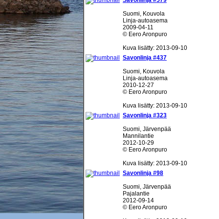
Savonlinja #579
Suomi, Kouvola
Linja-autoasema
2009-04-11
© Eero Aronpuro
Kuva lisätty: 2013-09-10
Savonlinja #437
Suomi, Kouvola
Linja-autoasema
2010-12-27
© Eero Aronpuro
Kuva lisätty: 2013-09-10
Savonlinja #323
Suomi, Järvenpää
Mannilantie
2012-10-29
© Eero Aronpuro
Kuva lisätty: 2013-09-10
Savonlinja #98
Suomi, Järvenpää
Pajalantie
2012-09-14
© Eero Aronpuro