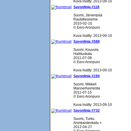
Kuva lisätty: 2013-09-10
Savonlinja #118
Suomi, Järvenpää
Rautatieasema
2010-02-10
© Eero Aronpuro
Kuva lisätty: 2013-09-10
Savonlinja #588
Suomi, Kouvola
Hallituskatu
2011-07-08
© Eero Aronpuro
Kuva lisätty: 2013-09-10
Savonlinja #194
Suomi, Mikkeli
Mannerheimintie
2011-07-15
© Eero Aronpuro
Kuva lisätty: 2013-09-10
Savonlinja #732
Suomi, Turku
Aninkaistenkatu ⌖
2012-04-27