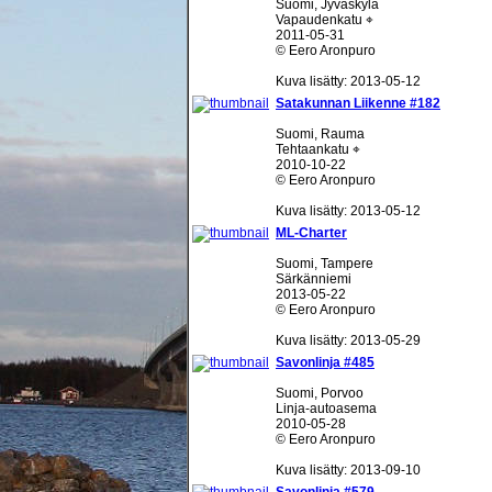
Suomi, Jyväskylä
Vapaudenkatu ⌖
2011-05-31
© Eero Aronpuro
Kuva lisätty: 2013-05-12
Satakunnan Liikenne #182
Suomi, Rauma
Tehtaankatu ⌖
2010-10-22
© Eero Aronpuro
Kuva lisätty: 2013-05-12
ML-Charter
Suomi, Tampere
Särkänniemi
2013-05-22
© Eero Aronpuro
Kuva lisätty: 2013-05-29
Savonlinja #485
Suomi, Porvoo
Linja-autoasema
2010-05-28
© Eero Aronpuro
Kuva lisätty: 2013-09-10