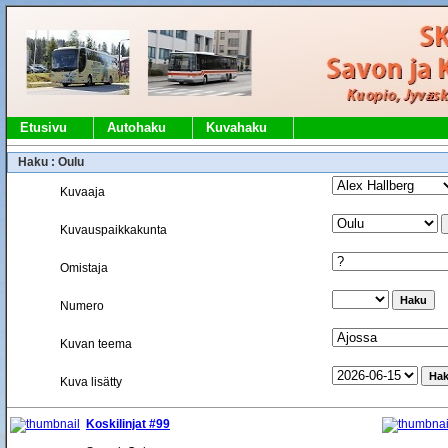
Etusivu
Autohaku
Kuvahaku
Haku : Oulu
Kuvaaja
Kuvauspaikkakunta
Omistaja
Numero
Kuvan teema
Kuva lisätty
Koskilinjat #99