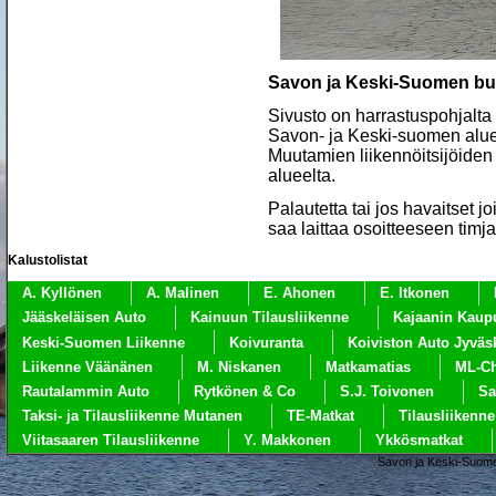
Savon ja Keski-Suomen bu
Sivusto on harrastuspohjalta r
Savon- ja Keski-suomen alueen
Muutamien liikennöitsijöiden
alueelta.
Palautetta tai jos havaitset jo
saa laittaa osoitteeseen ti
Kalustolistat
A. Kyllönen
A. Malinen
E. Ahonen
E. Itkonen
Jääskeläisen Auto
Kainuun Tilausliikenne
Kajaanin Kaupu
Keski-Suomen Liikenne
Koivuranta
Koiviston Auto Jyväs
Liikenne Väänänen
M. Niskanen
Matkamatias
ML-Ch
Rautalammin Auto
Rytkönen & Co
S.J. Toivonen
Sa
Taksi- ja Tilausliikenne Mutanen
TE-Matkat
Tilausliikenn
Viitasaaren Tilausliikenne
Y. Makkonen
Ykkösmatkat
Savon ja Keski-Suome