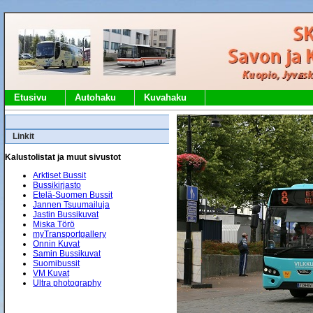
Etusivu
Autohaku
Kuvahaku
Linkit
Kalustolistat ja muut sivustot
Arktiset Bussit
Bussikirjasto
Etelä-Suomen Bussit
Jannen Tsuumailuja
Jastin Bussikuvat
Miska Törö
myTransportgallery
Onnin Kuvat
Samin Bussikuvat
Suomibussit
VM Kuvat
Ultra photography